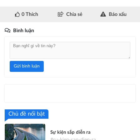
0
Thích
Chia sẻ
Báo xấu
Bình luận
Gửi bình luận
Chủ đề nổi bật
Sự kiện sắp diễn ra
#su-kien-sap-dien-ra