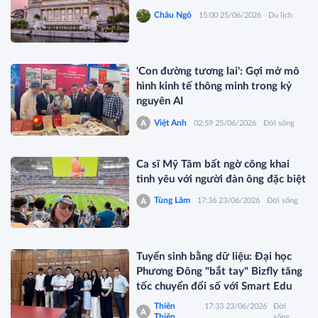
Châu Ngô
15:00 25/06/2026
Du lịch
'Con đường tương lai': Gợi mở mô
hình kinh tế thông minh trong kỷ
nguyên AI
Việt Anh
02:59 25/06/2026
Đời sống
Ca sĩ Mỹ Tâm bất ngờ công khai
tình yêu với người đàn ông đặc biệt
Tùng Lâm
17:36 23/06/2026
Đời sống
Tuyển sinh bằng dữ liệu: Đại học
Phương Đông "bắt tay" Bizfly tăng
tốc chuyển đổi số với Smart Edu
Thiên
17:33 23/06/2026
Đời
Thiên
sống