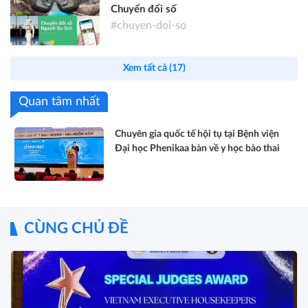
Chuyển đổi số
#chuyen-doi-so
Xem tất cả (17)
Quan tâm nhất
Chuyên gia quốc tế hội tụ tại Bệnh viện
Đại học Phenikaa bàn về y học bào thai
CÙNG CHỦ ĐỀ