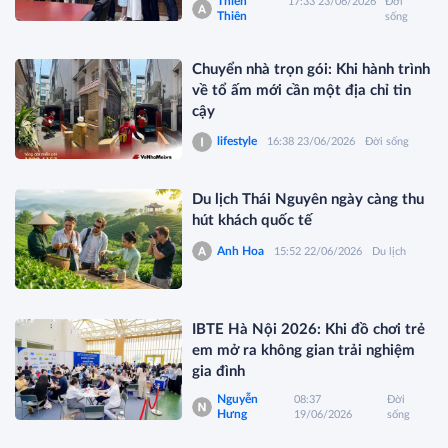
Thiên
17:33 23/06/2026
Đời
Thiên
sống
Chuyển nhà trọn gói: Khi hành trình
về tổ ấm mới cần một địa chỉ tin
cậy
lifestyle
16:38 23/06/2026
Đời sống
Du lịch Thái Nguyên ngày càng thu
hút khách quốc tế
Anh Hoa
15:52 22/06/2026
Du lịch
IBTE Hà Nội 2026: Khi đồ chơi trẻ
em mở ra không gian trải nghiệm
gia đình
Nguyễn
08:37
Đời
Hưng
19/06/2026
sống