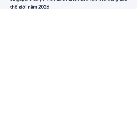
thế giới năm 2026
Nha Trang đón hơn 600 khách du lịch từ thương
hiệu WHIEDA cho chương trình gắn kết cộng đồng
Đăng ký bán phòng trên booking.com như thế nào?
Link đăng ký tham dự khảo sát 'Tìm về lịch sử: Theo dấu
chân chủ tịch Hồ Chí Minh'
Khám phá