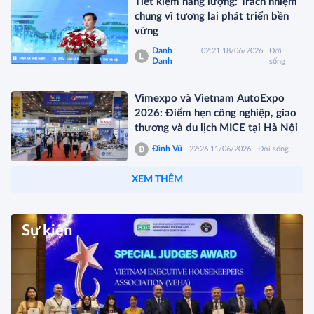
Tiết kiệm năng lượng: Trách nhiệm
chung vì tương lai phát triển bền
vững
Danh
02:21 18/06/2026
Đời
Danh
sống
Vimexpo và Vietnam AutoExpo
2026: Điểm hẹn công nghiệp, giao
thương và du lịch MICE tại Hà Nội
Đình Vũ
22:26 11/06/2026
Đời sống
XEM THÊM
Sự kiện