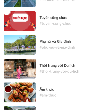
Tuyển công chức
#tuyen-cong-chuc
Phụ nữ và Gia đình
#phu-nu-va-gia-dinh
Thời trang với Du lịch
#thoi-trang-voi-du-lich
Ẩm thực
#am-thuc