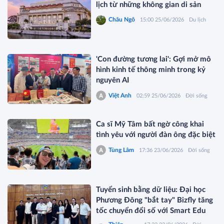
lịch từ những không gian di sản
Châu Ngô
15:00 25/06/2026
Du lịch
'Con đường tương lai': Gợi mở mô
hình kinh tế thông minh trong kỷ
nguyên AI
Việt Anh
02:59 25/06/2026
Đời sống
Ca sĩ Mỹ Tâm bất ngờ công khai
tình yêu với người đàn ông đặc biệt
Tùng Lâm
17:36 23/06/2026
Đời sống
Tuyển sinh bằng dữ liệu: Đại học
Phương Đông "bắt tay" Bizfly tăng
tốc chuyển đổi số với Smart Edu