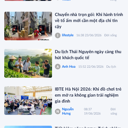
Chuyển nhà trọn gói: Khi hành trình
về tổ ấm mới cần một địa chỉ tin
cậy
lifestyle
16:38 23/06/2026
Đời sống
Du lịch Thái Nguyên ngày càng thu
hút khách quốc tế
Anh Hoa
15:52 22/06/2026
Du lịch
IBTE Hà Nội 2026: Khi đồ chơi trẻ
em mở ra không gian trải nghiệm
gia đình
Nguyễn
08:37
Đời
Hưng
19/06/2026
sống