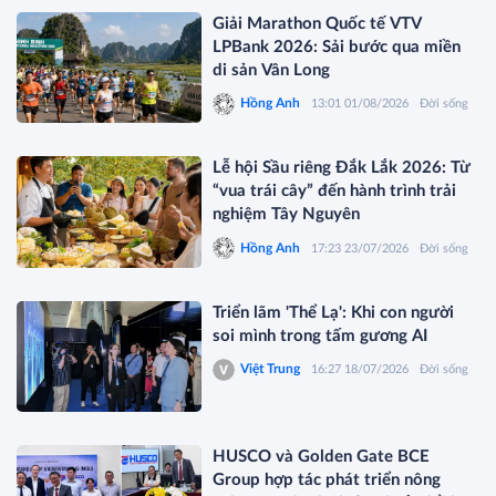
Giải Marathon Quốc tế VTV
LPBank 2026: Sải bước qua miền
di sản Vân Long
Hồng Anh
13:01 01/08/2026
Đời sống
Lễ hội Sầu riêng Đắk Lắk 2026: Từ
“vua trái cây” đến hành trình trải
nghiệm Tây Nguyên
Hồng Anh
17:23 23/07/2026
Đời sống
Triển lãm 'Thể Lạ': Khi con người
soi mình trong tấm gương AI
Việt Trung
16:27 18/07/2026
Đời sống
HUSCO và Golden Gate BCE
Group hợp tác phát triển nông