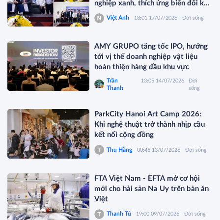
nghiệp xanh, thích ứng biến đổi khí
hậu
Việt Anh
18:01 17/07/2026
Đời sống
AMY GRUPO tăng tốc IPO, hướng
tới vị thế doanh nghiệp vật liệu
hoàn thiện hàng đầu khu vực
Trần
13:05 14/07/2026
Đời
Thanh
sống
ParkCity Hanoi Art Camp 2026:
Khi nghệ thuật trở thành nhịp cầu
kết nối cộng đồng
Thu Hằng
00:45 13/07/2026
Đời sống
FTA Việt Nam - EFTA mở cơ hội
mới cho hải sản Na Uy trên bàn ăn
Việt
Thanh Tú
19:00 09/07/2026
Đời sống