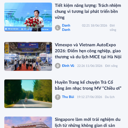
Tiết kiệm năng lượng: Trách nhiệm
chung vì tương lai phát triển bền
vững
Danh
02:21 18/06/2026
Đời
Danh
sống
Vimexpo và Vietnam AutoExpo
2026: Điểm hẹn công nghiệp, giao
thương và du lịch MICE tại Hà Nội
Đình Vũ
22:26 11/06/2026
Đời sống
Huyền Trang kể chuyện Trà Cổ
bằng âm nhạc trong MV “Chiều ơi”
Thu Bùi
19:12 27/06/2026
Du lịch
Singapore làm mới trải nghiệm du
lịch từ những không gian di sản