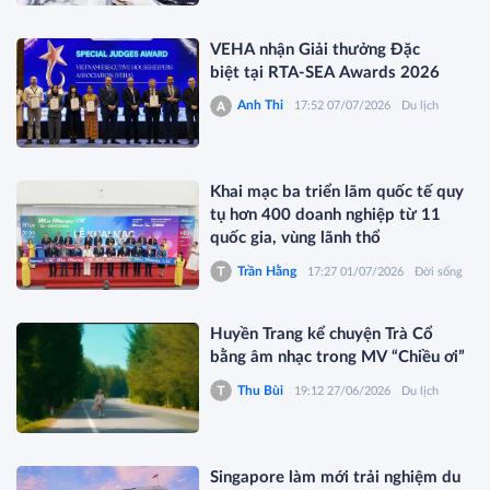
VEHA nhận Giải thưởng Đặc
biệt tại RTA-SEA Awards 2026
Anh Thi
17:52 07/07/2026
Du lịch
Khai mạc ba triển lãm quốc tế quy
tụ hơn 400 doanh nghiệp từ 11
quốc gia, vùng lãnh thổ
Trần Hằng
17:27 01/07/2026
Đời sống
Huyền Trang kể chuyện Trà Cổ
bằng âm nhạc trong MV “Chiều ơi”
Thu Bùi
19:12 27/06/2026
Du lịch
Singapore làm mới trải nghiệm du