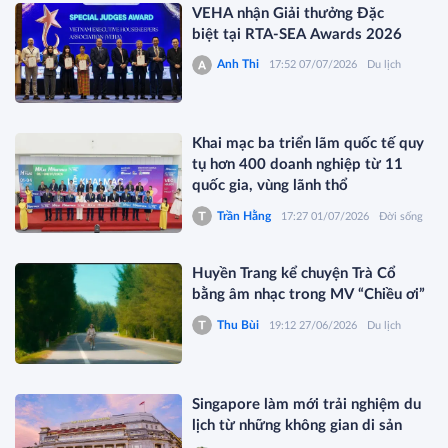
VEHA nhận Giải thưởng Đặc
biệt tại RTA-SEA Awards 2026
Anh Thi
17:52 07/07/2026
Du lịch
Khai mạc ba triển lãm quốc tế quy
tụ hơn 400 doanh nghiệp từ 11
quốc gia, vùng lãnh thổ
Trần Hằng
17:27 01/07/2026
Đời sống
Huyền Trang kể chuyện Trà Cổ
bằng âm nhạc trong MV “Chiều ơi”
Thu Bùi
19:12 27/06/2026
Du lịch
Singapore làm mới trải nghiệm du
lịch từ những không gian di sản