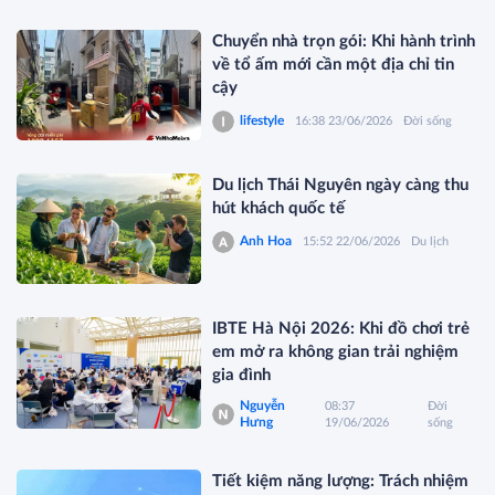
Chuyển nhà trọn gói: Khi hành trình
về tổ ấm mới cần một địa chỉ tin
cậy
lifestyle
16:38 23/06/2026
Đời sống
Du lịch Thái Nguyên ngày càng thu
hút khách quốc tế
Anh Hoa
15:52 22/06/2026
Du lịch
IBTE Hà Nội 2026: Khi đồ chơi trẻ
em mở ra không gian trải nghiệm
gia đình
Nguyễn
08:37
Đời
Hưng
19/06/2026
sống
Tiết kiệm năng lượng: Trách nhiệm