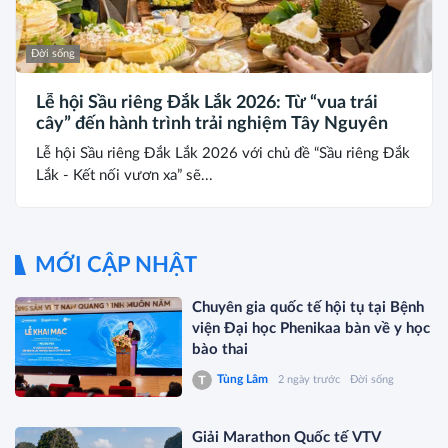
Đời sống
Lễ hội Sầu riêng Đắk Lắk 2026: Từ “vua trái
cây” đến hành trình trải nghiệm Tây Nguyên
Lễ hội Sầu riêng Đắk Lắk 2026 với chủ đề “Sầu riêng Đắk
Lắk - Kết nối vươn xa” sẽ...
MỚI CẬP NHẬT
Chuyên gia quốc tế hội tụ tại Bệnh
viện Đại học Phenikaa bàn về y học
bào thai
Tùng Lâm
2 ngày trước
Đời sống
Giải Marathon Quốc tế VTV