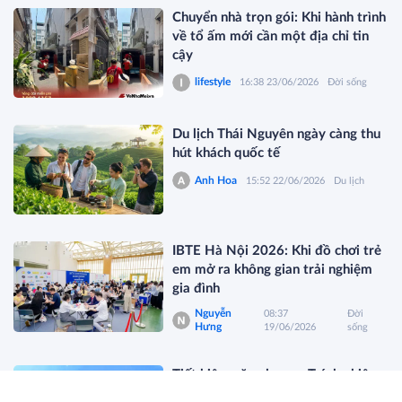
Chuyển nhà trọn gói: Khi hành trình
về tổ ấm mới cần một địa chỉ tin
cậy
lifestyle
16:38 23/06/2026
Đời sống
Du lịch Thái Nguyên ngày càng thu
hút khách quốc tế
Anh Hoa
15:52 22/06/2026
Du lịch
IBTE Hà Nội 2026: Khi đồ chơi trẻ
em mở ra không gian trải nghiệm
gia đình
Nguyễn
08:37
Đời
Hưng
19/06/2026
sống
Tiết kiệm năng lượng: Trách nhiệm
chung vì tương lai phát triển bền