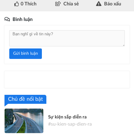
0
Thích
Chia sẻ
Báo xấu
Bình luận
Gửi bình luận
Chủ đề nổi bật
Sự kiện sắp diễn ra
#su-kien-sap-dien-ra