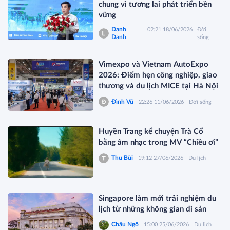
chung vì tương lai phát triển bền
vững
Danh
02:21 18/06/2026
Đời
Danh
sống
Vimexpo và Vietnam AutoExpo
2026: Điểm hẹn công nghiệp, giao
thương và du lịch MICE tại Hà Nội
Đình Vũ
22:26 11/06/2026
Đời sống
Huyền Trang kể chuyện Trà Cổ
bằng âm nhạc trong MV “Chiều ơi”
Thu Bùi
19:12 27/06/2026
Du lịch
Singapore làm mới trải nghiệm du
lịch từ những không gian di sản
Châu Ngô
15:00 25/06/2026
Du lịch