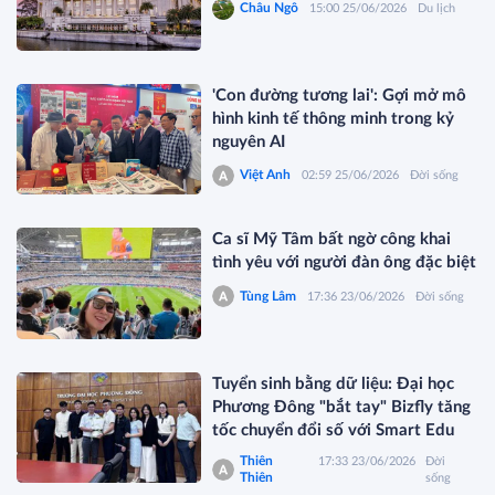
Châu Ngô
15:00 25/06/2026
Du lịch
'Con đường tương lai': Gợi mở mô
hình kinh tế thông minh trong kỷ
nguyên AI
Việt Anh
02:59 25/06/2026
Đời sống
Ca sĩ Mỹ Tâm bất ngờ công khai
tình yêu với người đàn ông đặc biệt
Tùng Lâm
17:36 23/06/2026
Đời sống
Tuyển sinh bằng dữ liệu: Đại học
Phương Đông "bắt tay" Bizfly tăng
tốc chuyển đổi số với Smart Edu
Thiên
17:33 23/06/2026
Đời
Thiên
sống