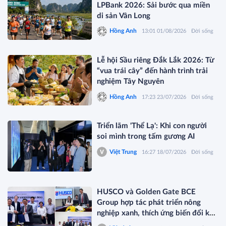
LPBank 2026: Sải bước qua miền
di sản Vân Long
Hồng Anh
13:01 01/08/2026
Đời sống
Lễ hội Sầu riêng Đắk Lắk 2026: Từ
“vua trái cây” đến hành trình trải
nghiệm Tây Nguyên
Hồng Anh
17:23 23/07/2026
Đời sống
Triển lãm 'Thể Lạ': Khi con người
soi mình trong tấm gương AI
Việt Trung
16:27 18/07/2026
Đời sống
HUSCO và Golden Gate BCE
Group hợp tác phát triển nông
nghiệp xanh, thích ứng biến đổi khí
hậu