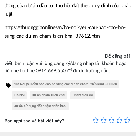
động của dự án đầu tư, thu hồi đất theo quy định của pháp
luật.
https://thuonggiaonline.vn/ha-noi-yeu-cau-bao-cao-bo-
sung-cac-du-an-cham-trien-khai-37612.htm
------------------------------------------------------------
--------------------------------------------- Để đăng bài
viết, bình luận vui lòng đăng ký/đăng nhập tài khoản hoặc
liên hệ hotline 0914.669.550 để được hướng dẫn.
'Hà Nội yêu cầu báo cáo bổ sung các dự án chậm triển khai' - Dulich
Hà Nội
Dự án chậm triển khai
Chậm tiến độ
dự án sử dụng đất chậm triển khai
Bạn nghĩ sao về bài viết này?