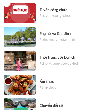
Tuyển công chức
#tuyen-cong-chuc
Phụ nữ và Gia đình
#phu-nu-va-gia-dinh
Thời trang với Du lịch
#thoi-trang-voi-du-lich
Ẩm thực
#am-thuc
Chuyển đổi số