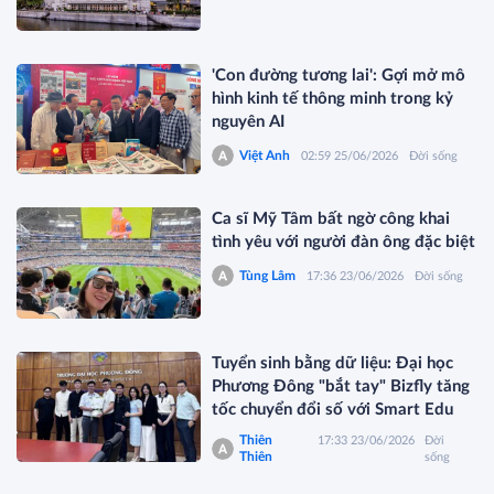
'Con đường tương lai': Gợi mở mô
hình kinh tế thông minh trong kỷ
nguyên AI
Việt Anh
02:59 25/06/2026
Đời sống
Ca sĩ Mỹ Tâm bất ngờ công khai
tình yêu với người đàn ông đặc biệt
Tùng Lâm
17:36 23/06/2026
Đời sống
Tuyển sinh bằng dữ liệu: Đại học
Phương Đông "bắt tay" Bizfly tăng
tốc chuyển đổi số với Smart Edu
Thiên
17:33 23/06/2026
Đời
Thiên
sống