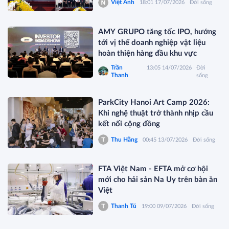
Việt Anh
18:01 17/07/2026
Đời sống
AMY GRUPO tăng tốc IPO, hướng
tới vị thế doanh nghiệp vật liệu
hoàn thiện hàng đầu khu vực
Trần
13:05 14/07/2026
Đời
Thanh
sống
ParkCity Hanoi Art Camp 2026:
Khi nghệ thuật trở thành nhịp cầu
kết nối cộng đồng
Thu Hằng
00:45 13/07/2026
Đời sống
FTA Việt Nam - EFTA mở cơ hội
mới cho hải sản Na Uy trên bàn ăn
Việt
Thanh Tú
19:00 09/07/2026
Đời sống