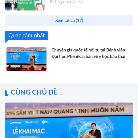
#chuyen-doi-so
Xem tất cả (17)
Quan tâm nhất
Chuyên gia quốc tế hội tụ tại Bệnh viện
Đại học Phenikaa bàn về y học bào thai
CÙNG CHỦ ĐỀ