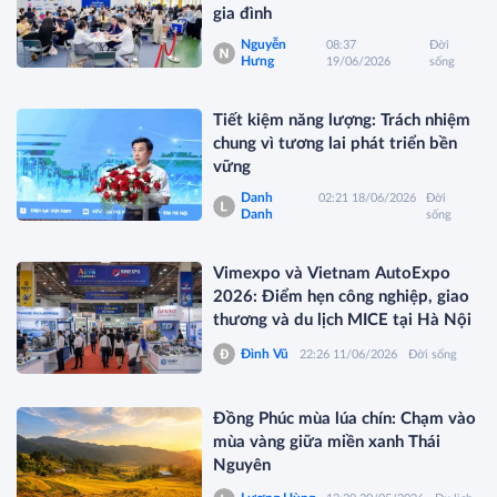
gia đình
Nguyễn
08:37
Đời
Hưng
19/06/2026
sống
Tiết kiệm năng lượng: Trách nhiệm
chung vì tương lai phát triển bền
vững
Danh
02:21 18/06/2026
Đời
Danh
sống
Vimexpo và Vietnam AutoExpo
2026: Điểm hẹn công nghiệp, giao
thương và du lịch MICE tại Hà Nội
Đình Vũ
22:26 11/06/2026
Đời sống
Đồng Phúc mùa lúa chín: Chạm vào
mùa vàng giữa miền xanh Thái
Nguyên