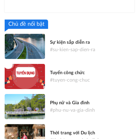
Chủ đề nổi bật
Sự kiện sắp diễn ra
#su-kien-sap-dien-ra
Tuyển công chức
#tuyen-cong-chuc
Phụ nữ và Gia đình
#phu-nu-va-gia-dinh
Thời trang với Du lịch