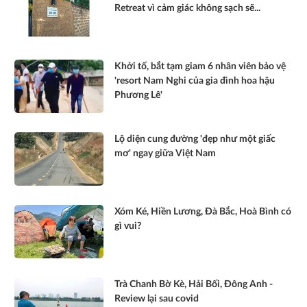
Retreat vì cảm giác không sạch sẽ...
Khởi tố, bắt tạm giam 6 nhân viên bảo vệ
'resort Nam Nghi của gia đình hoa hậu
Phương Lê'
Lộ diện cung đường 'đẹp như một giấc
mơ' ngay giữa Việt Nam
Xóm Ké, Hiền Lương, Đà Bắc, Hoà Bình có
gì vui?
Trà Chanh Bờ Kè, Hải Bối, Đông Anh -
Review lại sau covid