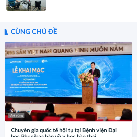
CÙNG CHỦ ĐỀ
Đời sống
Chuyên gia quốc tế hội tụ tại Bệnh viện Đại
học Phenikaa bàn về y học bào thai