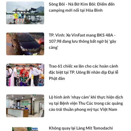
Sông Bôi - Nà Bờ Kim Bôi: Điểm đến
camping mới nổi tại Hòa Bình
TP. Vinh: Xe VinFast mang BKS 48A -
107.98 đang lưu thông bất ngờ bị 'gãy
càng'
Trao 61 chiếc xe lăn cho các hoàn cảnh
đặc biệt tại TP. Uông Bí nhân dịp Đại lễ
Phật đản
Lộ hình ảnh 'nhạy cảm' khi thực hiện dịch
vụ tại Bệnh viện Thu Cúc trong các quảng
cáo trái thuần phong mỹ tục Việt Nam
Không quay lại Làng Mít Tomodachi