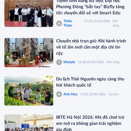
Tuyển sinh bằng dữ liệu: Đại học
Phương Đông "bắt tay" Bizfly tăng
tốc chuyển đổi số với Smart Edu
Thiên
17:33 23/06/2026
Đời
Thiên
sống
Chuyển nhà trọn gói: Khi hành trình
về tổ ấm mới cần một địa chỉ tin
cậy
lifestyle
16:38 23/06/2026
Đời sống
Du lịch Thái Nguyên ngày càng thu
hút khách quốc tế
Anh Hoa
15:52 22/06/2026
Du lịch
IBTE Hà Nội 2026: Khi đồ chơi trẻ
em mở ra không gian trải nghiệm
gia đình