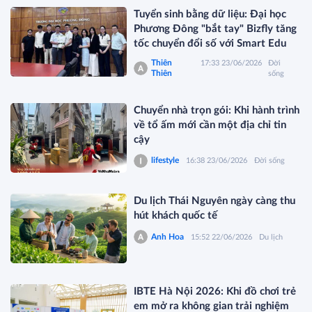
Tuyển sinh bằng dữ liệu: Đại học
Phương Đông "bắt tay" Bizfly tăng
tốc chuyển đổi số với Smart Edu
Thiên
17:33 23/06/2026
Đời
Thiên
sống
Chuyển nhà trọn gói: Khi hành trình
về tổ ấm mới cần một địa chỉ tin
cậy
lifestyle
16:38 23/06/2026
Đời sống
Du lịch Thái Nguyên ngày càng thu
hút khách quốc tế
Anh Hoa
15:52 22/06/2026
Du lịch
IBTE Hà Nội 2026: Khi đồ chơi trẻ
em mở ra không gian trải nghiệm