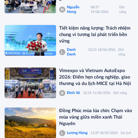
Nguyễn
08:37
Đời
Hưng
19/06/2026
sống
Tiết kiệm năng lượng: Trách nhiệm
chung vì tương lai phát triển bền
vững
Danh
02:21 18/06/2026
Đời
Danh
sống
Vimexpo và Vietnam AutoExpo
2026: Điểm hẹn công nghiệp, giao
thương và du lịch MICE tại Hà Nội
Đình Vũ
22:26 11/06/2026
Đời sống
Đồng Phúc mùa lúa chín: Chạm vào
mùa vàng giữa miền xanh Thái
Nguyên
Lương Hùng
13:29 30/05/2026
Du lịch