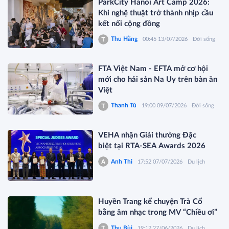
ParkCity Hanoi Art Camp 2026:
Khi nghệ thuật trở thành nhịp cầu
kết nối cộng đồng
Thu Hằng
00:45 13/07/2026
Đời sống
FTA Việt Nam - EFTA mở cơ hội
mới cho hải sản Na Uy trên bàn ăn
Việt
Thanh Tú
19:00 09/07/2026
Đời sống
VEHA nhận Giải thưởng Đặc
biệt tại RTA-SEA Awards 2026
Anh Thi
17:52 07/07/2026
Du lịch
Huyền Trang kể chuyện Trà Cổ
bằng âm nhạc trong MV “Chiều ơi”
Thu Bùi
19:12 27/06/2026
Du lịch