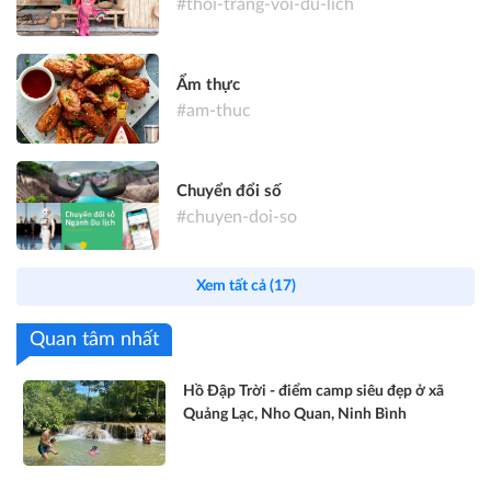
#thoi-trang-voi-du-lich
Ẩm thực
#am-thuc
Chuyển đổi số
#chuyen-doi-so
Xem tất cả (17)
Quan tâm nhất
Hồ Đập Trời - điểm camp siêu đẹp ở xã
Quảng Lạc, Nho Quan, Ninh Bình