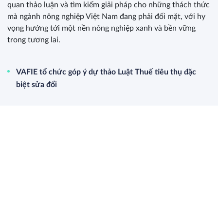
quan thảo luận và tìm kiếm giải pháp cho những thách thức
mà ngành nông nghiệp Việt Nam đang phải đối mặt, với hy
vọng hướng tới một nền nông nghiệp xanh và bền vững
trong tương lai.
VAFIE tổ chức góp ý dự thảo Luật Thuế tiêu thụ đặc
biệt sửa đổi
Bàn về câu chuyện ‘Bình đẳng giới trong chính trị, lãnh
đạo và quản lý’
Lần đầu tiên Việt Nam có đề án ‘Nâng cao sức khỏe đất
và quản lý dinh dưỡng cây trồng’
Bàn về tác động khi áp dụng thuế GTGT 5% đối với