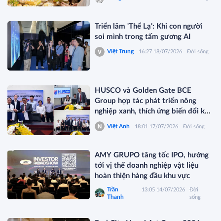
Triển lãm 'Thể Lạ': Khi con người
soi mình trong tấm gương AI
Việt Trung
16:27 18/07/2026
Đời sống
HUSCO và Golden Gate BCE
Group hợp tác phát triển nông
nghiệp xanh, thích ứng biến đổi khí
hậu
Việt Anh
18:01 17/07/2026
Đời sống
AMY GRUPO tăng tốc IPO, hướng
tới vị thế doanh nghiệp vật liệu
hoàn thiện hàng đầu khu vực
Trần
13:05 14/07/2026
Đời
Thanh
sống