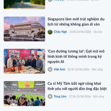
Singapore làm mới trải nghiệm du
lịch từ những không gian di sản
Châu Ngô
15:00 25/06/2026
Du lịch
'Con đường tương lai': Gợi mở mô
hình kinh tế thông minh trong kỷ
nguyên AI
Việt Anh
02:59 25/06/2026
Đời sống
Ca sĩ Mỹ Tâm bất ngờ công khai
tình yêu với người đàn ông đặc biệt
Tùng Lâm
17:36 23/06/2026
Đời sống