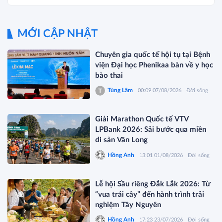
MỚI CẬP NHẬT
Chuyên gia quốc tế hội tụ tại Bệnh
viện Đại học Phenikaa bàn về y học
bào thai
Tùng Lâm
00:09 07/08/2026
Đời sống
Giải Marathon Quốc tế VTV
LPBank 2026: Sải bước qua miền
di sản Vân Long
Hồng Anh
13:01 01/08/2026
Đời sống
Lễ hội Sầu riêng Đắk Lắk 2026: Từ
“vua trái cây” đến hành trình trải
nghiệm Tây Nguyên
Hồng Anh
17:23 23/07/2026
Đời sống