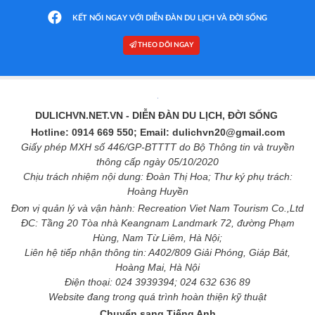
KẾT NỐI NGAY VỚI DIỄN ĐÀN DU LỊCH VÀ ĐỜI SỐNG
THEO DÕI NGAY
DULICHVN.NET.VN
- DIỄN ĐÀN DU LỊCH, ĐỜI SỐNG
Hotline: 0914 669 550; Email: dulichvn20@gmail.com
Giấy phép MXH số 446/GP-BTTTT do Bộ Thông tin và truyền
thông cấp ngày 05/10/2020
Chịu trách nhiệm nội dung: Đoàn Thị Hoa; Thư ký phụ trách:
Hoàng Huyền
Đơn vị quản lý và vận hành: Recreation Viet Nam Tourism Co.,Ltd
ĐC: Tầng 20 Tòa nhà Keangnam Landmark 72, đường Phạm
Hùng, Nam Từ Liêm, Hà Nội;
Liên hệ tiếp nhận thông tin: A402/809 Giải Phóng, Giáp Bát,
Hoàng Mai, Hà Nội
Điện thoại: 024 3939394; 024 632 636 89
Website đang trong quá trình hoàn thiện kỹ thuật
Chuyển sang Tiếng Anh