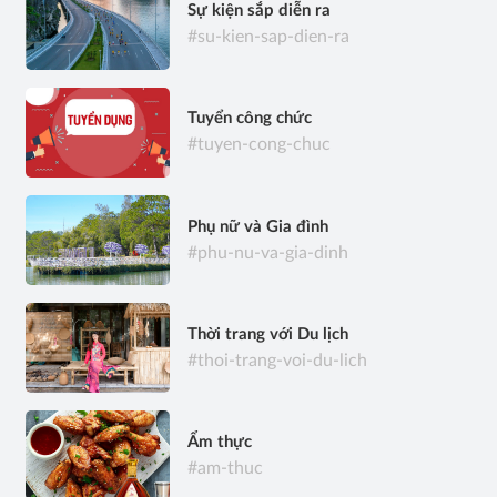
Sự kiện sắp diễn ra
#su-kien-sap-dien-ra
Tuyển công chức
#tuyen-cong-chuc
Phụ nữ và Gia đình
#phu-nu-va-gia-dinh
Thời trang với Du lịch
#thoi-trang-voi-du-lich
Ẩm thực
#am-thuc