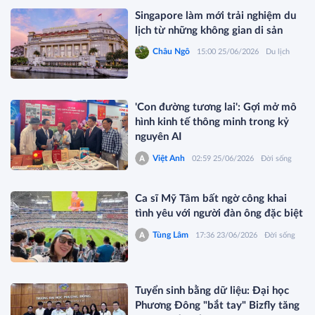
Singapore làm mới trải nghiệm du
lịch từ những không gian di sản
Châu Ngô
15:00 25/06/2026
Du lịch
'Con đường tương lai': Gợi mở mô
hình kinh tế thông minh trong kỷ
nguyên AI
Việt Anh
02:59 25/06/2026
Đời sống
Ca sĩ Mỹ Tâm bất ngờ công khai
tình yêu với người đàn ông đặc biệt
Tùng Lâm
17:36 23/06/2026
Đời sống
Tuyển sinh bằng dữ liệu: Đại học
Phương Đông "bắt tay" Bizfly tăng