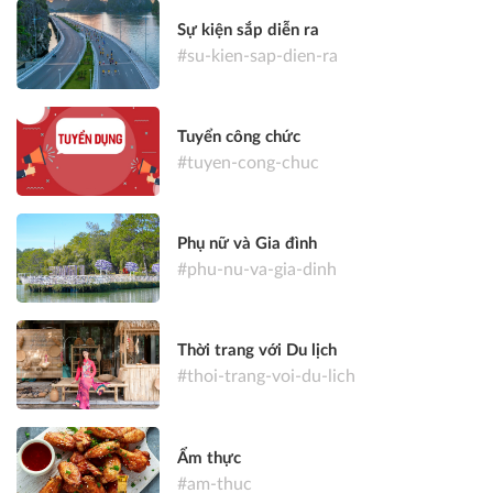
Sự kiện sắp diễn ra
#su-kien-sap-dien-ra
Tuyển công chức
#tuyen-cong-chuc
Phụ nữ và Gia đình
#phu-nu-va-gia-dinh
Thời trang với Du lịch
#thoi-trang-voi-du-lich
Ẩm thực
#am-thuc