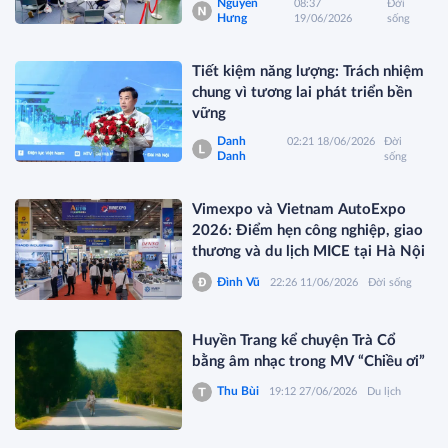
Nguyễn
08:37
Đời
Hưng
19/06/2026
sống
Tiết kiệm năng lượng: Trách nhiệm
chung vì tương lai phát triển bền
vững
Danh
02:21 18/06/2026
Đời
Danh
sống
Vimexpo và Vietnam AutoExpo
2026: Điểm hẹn công nghiệp, giao
thương và du lịch MICE tại Hà Nội
Đình Vũ
22:26 11/06/2026
Đời sống
Huyền Trang kể chuyện Trà Cổ
bằng âm nhạc trong MV “Chiều ơi”
Thu Bùi
19:12 27/06/2026
Du lịch