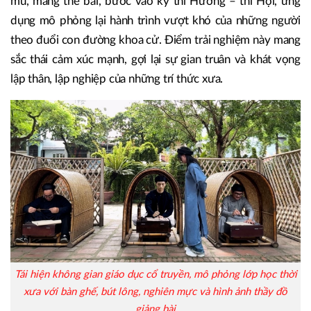
mũ, mang thẻ bài, bước vào kỳ thi Hương – thi Hội, ứng
dụng mô phỏng lại hành trình vượt khó của những người
theo đuổi con đường khoa cử. Điểm trải nghiệm này mang
sắc thái cảm xúc mạnh, gợi lại sự gian truân và khát vọng
lập thân, lập nghiệp của những trí thức xưa.
Tái hiện không gian giáo dục cổ truyền, mô phỏng lớp học thời
xưa với bàn ghế, bút lông, nghiên mực và hình ảnh thầy đồ
giảng bài