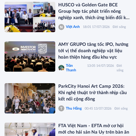
HUSCO và Golden Gate BCE
Group hợp tác phát triển nông
nghiệp xanh, thích ứng biến đổi khí
hậu
Việt Anh
18:01 17/07/2026
Đời sống
AMY GRUPO tăng tốc IPO, hướng
tới vị thế doanh nghiệp vật liệu
hoàn thiện hàng đầu khu vực
Trần
13:05 14/07/2026
Đời
Thanh
sống
ParkCity Hanoi Art Camp 2026:
Khi nghệ thuật trở thành nhịp cầu
kết nối cộng đồng
Thu Hằng
00:45 13/07/2026
Đời sống
FTA Việt Nam - EFTA mở cơ hội
mới cho hải sản Na Uy trên bàn ăn