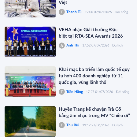
Việt
Thanh Tú
19:00 09/07/2026
Đời sống
VEHA nhận Giải thưởng Đặc
biệt tại RTA-SEA Awards 2026
Anh Thi
17:52 07/07/2026
Du lịch
Khai mạc ba triển lãm quốc tế quy
tụ hơn 400 doanh nghiệp từ 11
quốc gia, vùng lãnh thổ
Trần Hằng
17:27 01/07/2026
Đời sống
Huyền Trang kể chuyện Trà Cổ
bằng âm nhạc trong MV “Chiều ơi”
Thu Bùi
19:12 27/06/2026
Du lịch