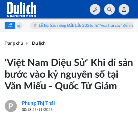
Lễ hội Sầu riêng Đắk Lắk 2026: Từ “vua trái cây” đến hành trình trải nghiệm T
Trang chủ
Du lịch
'Việt Nam Diệu Sử' Khi di sản
bước vào kỷ nguyên số tại
Văn Miếu - Quốc Tử Giám
Phùng Thị Thái
00:18 25/11/2025