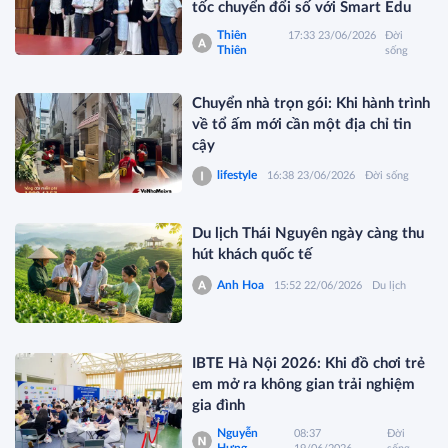
tốc chuyển đổi số với Smart Edu
Thiên
17:33 23/06/2026
Đời
Thiên
sống
Chuyển nhà trọn gói: Khi hành trình
về tổ ấm mới cần một địa chỉ tin
cậy
lifestyle
16:38 23/06/2026
Đời sống
Du lịch Thái Nguyên ngày càng thu
hút khách quốc tế
Anh Hoa
15:52 22/06/2026
Du lịch
IBTE Hà Nội 2026: Khi đồ chơi trẻ
em mở ra không gian trải nghiệm
gia đình
Nguyễn
08:37
Đời