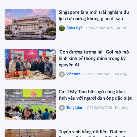
Singapore làm mới trải nghiệm du
lịch từ những không gian di sản
Châu Ngô
15:00 25/06/2026
Du lịch
'Con đường tương lai': Gợi mở mô
hình kinh tế thông minh trong kỷ
nguyên AI
Việt Anh
02:59 25/06/2026
Đời sống
Ca sĩ Mỹ Tâm bất ngờ công khai
tình yêu với người đàn ông đặc biệt
Tùng Lâm
17:36 23/06/2026
Đời sống
Tuyển sinh bằng dữ liệu: Đại học