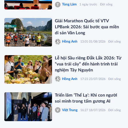
Tùng Lâm
1 ngày trước
Đời sống
Giải Marathon Quốc tế VTV
LPBank 2026: Sải bước qua miền
di sản Vân Long
Hồng Anh
13:01 01/08/2026
Đời sống
Lễ hội Sầu riêng Đắk Lắk 2026: Từ
“vua trái cây” đến hành trình trải
nghiệm Tây Nguyên
Hồng Anh
17:23 23/07/2026
Đời sống
Triển lãm 'Thể Lạ': Khi con người
soi mình trong tấm gương AI
Việt Trung
16:27 18/07/2026
Đời sống