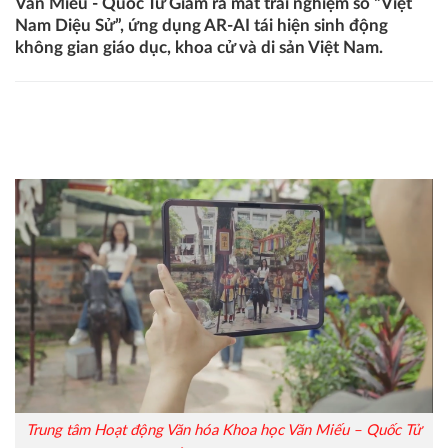
Văn Miếu - Quốc Tử Giám ra mắt trải nghiệm số “Việt
Nam Diệu Sử”, ứng dụng AR-AI tái hiện sinh động
không gian giáo dục, khoa cử và di sản Việt Nam.
'Việt Nam Diệu Sử': Khi di sản bước vào kỷ nguyên số tại
Văn Miếu - Quốc Tử Giám
Trung tâm Hoạt động Văn hóa Khoa học Văn Miếu – Quốc Tử