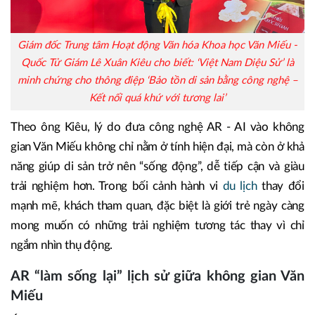
Giám đốc Trung tâm Hoạt động Văn hóa Khoa học Văn Miếu -
Quốc Tử Giám Lê Xuân Kiêu cho biết: ‘Việt Nam Diệu Sử’ là
minh chứng cho thông điệp ‘Bảo tồn di sản bằng công nghệ –
Kết nối quá khứ với tương lai’
Theo ông Kiêu, lý do đưa công nghệ AR - AI vào không
gian Văn Miếu không chỉ nằm ở tính hiện đại, mà còn ở khả
năng giúp di sản trở nên “sống động”, dễ tiếp cận và giàu
trải nghiệm hơn. Trong bối cảnh hành vi
du lịch
thay đổi
mạnh mẽ, khách tham quan, đặc biệt là giới trẻ ngày càng
mong muốn có những trải nghiệm tương tác thay vì chỉ
ngắm nhìn thụ động.
AR “làm sống lại” lịch sử giữa không gian Văn
Miếu