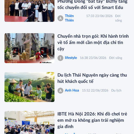
Phương Đông "bắt tay" Bizfly tăng
tốc chuyển đổi số với Smart Edu
Thiên
17:33 23/06/2026
Đời
Thiên
sống
Chuyển nhà trọn gói: Khi hành trình
về tổ ấm mới cần một địa chỉ tin
cậy
lifestyle
16:38 23/06/2026
Đời sống
Du lịch Thái Nguyên ngày càng thu
hút khách quốc tế
Anh Hoa
15:52 22/06/2026
Du lịch
IBTE Hà Nội 2026: Khi đồ chơi trẻ
em mở ra không gian trải nghiệm
gia đình